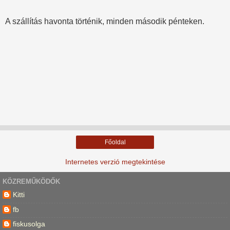
A szállítás havonta történik, minden második pénteken.
Főoldal
Internetes verzió megtekintése
KÖZREMŰKÖDŐK
Kitti
fb
fiskusolga