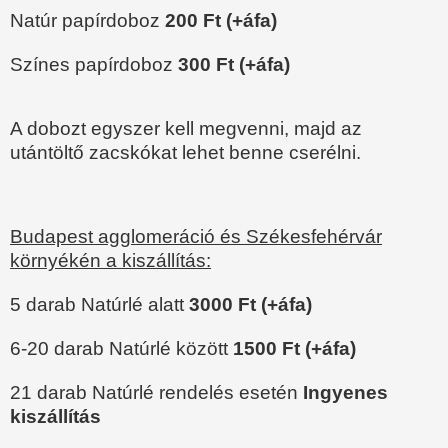
Natúr papírdoboz
200 Ft (+áfa)
Színes papírdoboz
300 Ft (+áfa)
A dobozt egyszer kell megvenni, majd az
utántöltő zacskókat lehet benne cserélni.
Budapest agglomeráció és Székesfehérvár
környékén a kiszállítás:
5 darab Natúrlé alatt
3000 Ft (+áfa)
6-20 darab Natúrlé között
1500 Ft (+áfa)
21 darab Natúrlé rendelés esetén
Ingyenes
kiszállítás