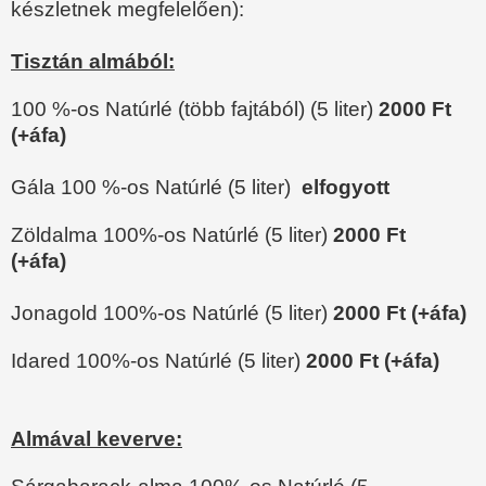
készletnek megfelelően):
Tisztán almából:
100 %-os Natúrlé (több fajtából)
(5 liter)
20
00 Ft
(+áfa)
Gála 100 %-os Natúrlé
(5 liter)
elfogyott
Zöldalma 100%-os Natúrlé
(5 liter)
2000
Ft
(+áfa)
Jonagold 100%-os Natúrlé
(5 liter)
20
00 Ft (+áfa)
Idared 100%-os Natúrlé
(5 liter)
20
00 Ft (+áfa)
Almával keverve: