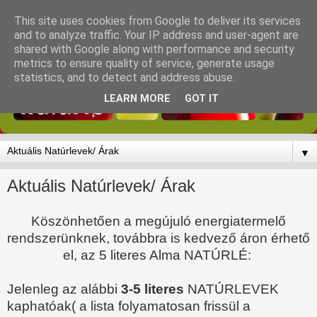
This site uses cookies from Google to deliver its services
and to analyze traffic. Your IP address and user-agent are
shared with Google along with performance and security
metrics to ensure quality of service, generate usage
statistics, and to detect and address abuse.
LEARN MORE
GOT IT
▼
Aktuális Natúrlevek/ Árak
Köszönhetően a megújuló energiatermelő
rendszerünknek, továbbra is kedvező áron érhető
el, az 5 literes Alma NATÚRLÉ:
Jelenleg az alábbi
3-5 literes
NATÚRLEVEK
kaphatóak( a lista folyamatosan frissül a