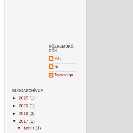
KÖZREMŰKÖ
DŐK
Kitti
fb
fiskusolga
BLOGARCHÍVUM
►
2025
(1)
►
2020
(1)
►
2019
(3)
▼
2017
(1)
▼
április
(1)