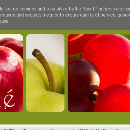
liver its services and to analyze traffic. Your IP address and u
rmance and security metrics to ensure quality of service, gene
buse.