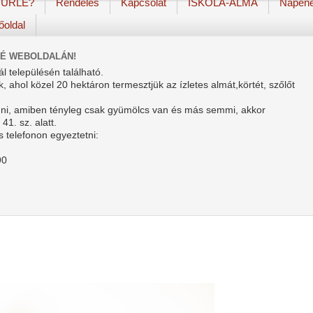
TÚRLÉ?
Rendelés
Kapcsolat
ISKOLA-ALMA
Napene
őoldal
LÉ WEBOLDALÁN!
l településén található.
, ahol közel 20 hektáron termesztjük az ízletes almát,körtét, szőlőt
inni, amiben tényleg csak gyümölcs van és más semmi, akkor
41. sz. alatt.
 telefonon egyeztetni:
90