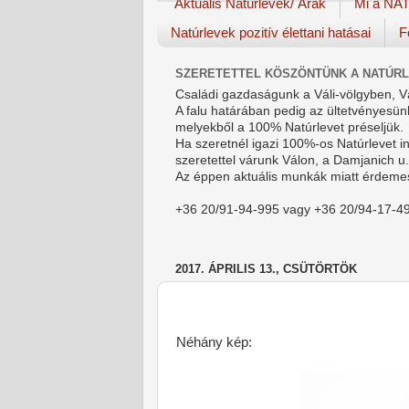
Aktuális Natúrlevek/ Árak
Mi a NA
Natúrlevek pozitív élettani hatásai
F
SZERETETTEL KÖSZÖNTÜNK A NATÚR
Családi gazdaságunk a Váli-völgyben, Vá
A falu határában pedig az ültetvényesünk
melyekből a 100% Natúrlevet préseljük.
Ha szeretnél igazi 100%-os Natúrlevet 
s
zeretettel várunk Válon, a Damjanich u. 
Az éppen aktuális munkák miatt érdemes
+36 20/91-94-995 vagy +36 20/94-17-4
2017. ÁPRILIS 13., CSÜTÖRTÖK
Néhány kép: